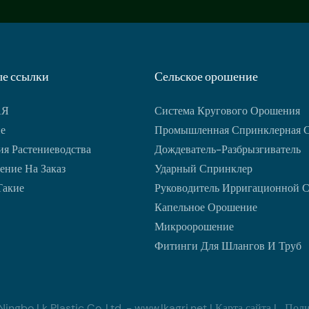
е ссылки
Сельское орошение
АЯ
Система Кругового Орошения
е
Промышленная Спринклерная 
я Растениеводства
Дождеватель-Разбрызгиватель
ение На Заказ
Ударный Спринклер
Такие
Руководитель Ирригационной 
Капельное Орошение
Микроорошение
Фитинги Для Шлангов И Труб
ngbo Lk Plastic Co.,Ltd. -
www.lkagri.net
|
Карта сайта
|
Поли