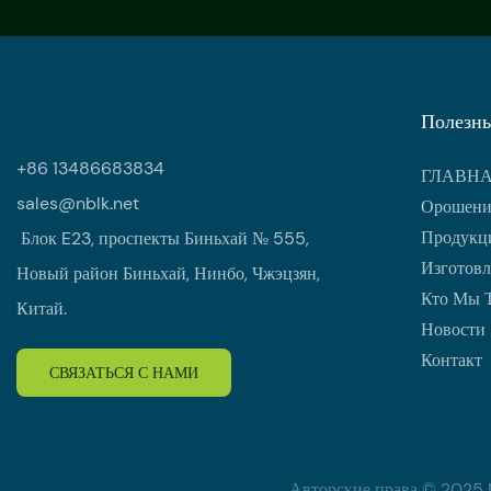
Полезны
+86 13486683834
ГЛАВН
sales@nblk.net
Орошени
Продукци
Блок E23, проспекты Биньхай № 555,
Изготовл
Новый район Биньхай, Нинбо, Чжэцзян,
Кто Мы 
Китай.
Новости
Контакт
СВЯЗАТЬСЯ С НАМИ
Авторские права © 2025 Ni